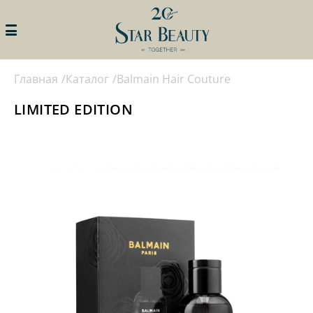
Главная
Каталог
Balmain Hair Couture
ИСКАТЬ
STAR BEAUTY
ПРОФИ КЛУБ
LIMITED EDITION
ЛИЧНЫЙ КАБИНЕТ
ПРОГРАММЫ ПРОФИ КЛУБА
АКЦИИ
ПРОГРАММЫ ЛОЯЛЬНОСТИ
ДЛЯ ЧАСТНЫХ СПЕЦИАЛИСТОВ
БРЕНДЫ
ПРОГРАММЫ ЛОЯЛЬНОСТИ
ДЛЯ САЛОНОВ КРАСТОТЫ И
КАТАЛОГ
КЛИНИК
СОБЫТИЯ
ПОДАТЬ ЗАЯВКУ НА УЧАСТИЕ В
ПРОГРАММЕ
КОНТАКТЫ
НАМ 20ЛЕТ!
КАТАЛОГ
ОБУЧЕНИЕ