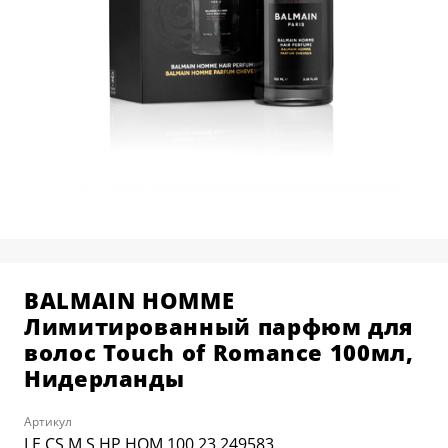
КОСМЕТОЛОГИЯ
О ЦЕНТРЕ
BALMAIN HAIR COUTURE
РАСПИСАНИЕ
ПАРИКМАХЕРСКОЕ ИСКУССТВО
ПРЕПОДАВАТЕЛИ
АКСЕССУАРЫ И РАСХОДНЫЕ
ВЫЕЗДНЫЕ КОНСУЛЬТАЦИИ
МАТЕРИАЛЫ
КАРЬЕРА В УЧЕБНОМ ЦЕНТРЕ
ДЕПИЛЯЦИЯ
СТАТЬ МОДЕЛЬЮ
НАБОРЫ И ПОДАРОЧНЫЕ
КАРТЫ
BALMAIN HOMME
Лимитированный парфюм для
волос Touch of Romance 100мл,
Нидерланды
Артикул
LE CS M S HP HOM 100 23 249583