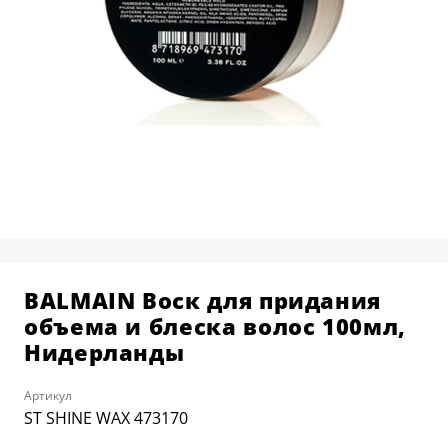
КОСМЕТОЛОГИЯ
О ЦЕНТРЕ
BALMAIN HAIR COUTURE
РАСПИСАНИЕ
ПАРИКМАХЕРСКОЕ ИСКУССТВО
ПРЕПОДАВАТЕЛИ
АКСЕССУАРЫ И РАСХОДНЫЕ
ВЫЕЗДНЫЕ КОНСУЛЬТАЦИИ
МАТЕРИАЛЫ
КАРЬЕРА В УЧЕБНОМ ЦЕНТРЕ
ДЕПИЛЯЦИЯ
СТАТЬ МОДЕЛЬЮ
НАБОРЫ И ПОДАРОЧНЫЕ
КАРТЫ
BALMAIN Воск для придания
объема и блеска волос 100мл,
Нидерланды
Артикул
ST SHINE WAX 473170