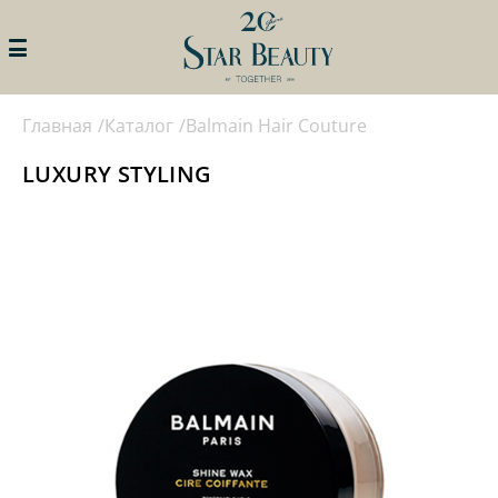
Главная
Каталог
Balmain Hair Couture
ИСКАТЬ
STAR BEAUTY
ПРОФИ КЛУБ
LUXURY STYLING
ЛИЧНЫЙ КАБИНЕТ
ПРОГРАММЫ ПРОФИ КЛУБА
АКЦИИ
ПРОГРАММЫ ЛОЯЛЬНОСТИ
ДЛЯ ЧАСТНЫХ СПЕЦИАЛИСТОВ
БРЕНДЫ
ПРОГРАММЫ ЛОЯЛЬНОСТИ
ДЛЯ САЛОНОВ КРАСТОТЫ И
КАТАЛОГ
КЛИНИК
СОБЫТИЯ
ПОДАТЬ ЗАЯВКУ НА УЧАСТИЕ В
ПРОГРАММЕ
КОНТАКТЫ
НАМ 20ЛЕТ!
КАТАЛОГ
ОБУЧЕНИЕ