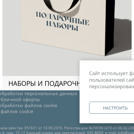
Сайт использует ф
пользователей сай
НАБОРЫ И ПОДАРОЧНЫЕ КАРТЫ
персонализирован
обработки персональных данных
убличной оферты
обработки файлов cookie
НАСТРОИТЬ
 файлов cookie
ом реестре 351631 от 13.09.2016. Регистрация №190961479 от 06.02.20
 4, пом. 15-17 Единый номер для покупателей: 635 8000, e-mail: info@sta