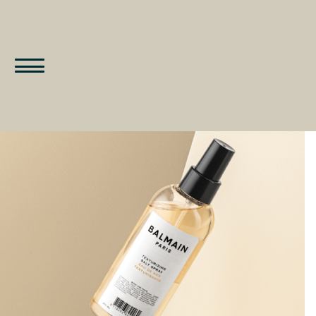
STAR BEAUTY
ПРОФИ КЛУБ
ЛИЧНЫЙ КАБИНЕТ
ПРОГРАММЫ ПРОФИ КЛУБА
АКЦИИ
ПРОГРАММЫ ЛОЯЛЬНОСТИ
ДЛЯ ЧАСТНЫХ СПЕЦИАЛИСТОВ
БРЕНДЫ
ПРОГРАММЫ ЛОЯЛЬНОСТИ
ДЛЯ САЛОНОВ КРАСТОТЫ И
КАТАЛОГ
КЛИНИК
СОБЫТИЯ
ПОДАТЬ ЗАЯВКУ НА УЧАСТИЕ В
ПРОГРАММЕ
КОНТАКТЫ