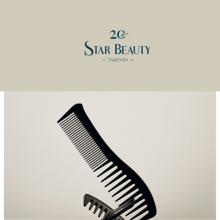
КАТАЛОГ
ОБУЧЕНИЕ
КОСМЕТОЛОГИЯ
О ЦЕНТРЕ
BALMAIN HAIR COUTURE
РАСПИСАНИЕ
ПАРИКМАХЕРСКОЕ ИСКУССТВО
ПРЕПОДАВАТЕЛИ
АКСЕССУАРЫ И РАСХОДНЫЕ
ВЫЕЗДНЫЕ КОНСУЛЬТАЦИИ
МАТЕРИАЛЫ
КАРЬЕРА В УЧЕБНОМ ЦЕНТРЕ
ДЕПИЛЯЦИЯ
СТАТЬ МОДЕЛЬЮ
НАБОРЫ И ПОДАРОЧНЫЕ