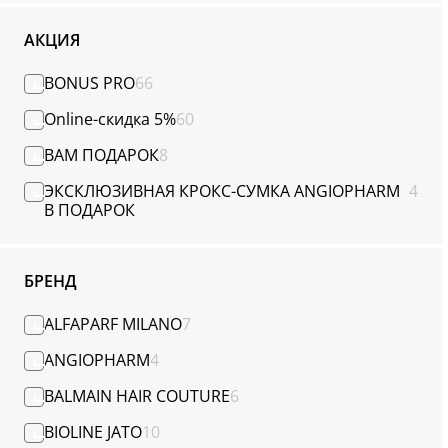
НАМ 20ЛЕТ!
АКЦИЯ
BONUS PRO
66
Online-скидка 5%
60
ВАМ ПОДАРОК
8
ЭКСКЛЮЗИВНАЯ КРОКС-СУМКА ANGIOPHARM
4
В ПОДАРОК
БРЕНД
ALFAPARF MILANO
7
ANGIOPHARM
4
BALMAIN HAIR COUTURE
6
BIOLINE JATO
10