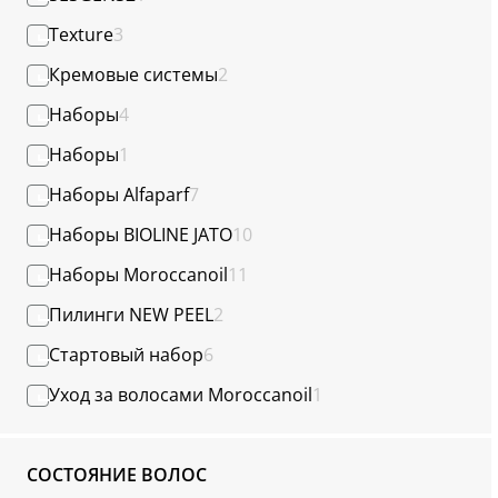
Texture
3
Кремовые системы
2
Наборы
4
Наборы
1
Наборы Alfaparf
7
Наборы BIOLINE JATO
10
Наборы Moroccanoil
11
Пилинги NEW PEEL
2
Стартовый набор
6
Уход за волосами Moroccanoil
1
СОСТОЯНИЕ ВОЛОС