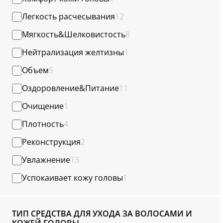
Легкость расчесывания
12
Мягкость&Шелковистость
8
Нейтрализация желтизны
1
Объем
5
Оздоровление&Питание
11
Очищение
1
Плотность
4
Реконструкция
2
Увлажнение
13
Успокаивает кожу головы
1
ТИП СРЕДСТВА ДЛЯ УХОДА ЗА ВОЛОСАМИ И