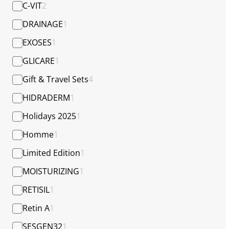
C-VIT
2
DRAINAGE
1
EXOSES
1
GLICARE
1
Gift & Travel Sets
4
HIDRADERM
1
Holidays 2025
1
Homme
1
Limited Edition
1
MOISTURIZING
1
RETISIL
1
Retin A
1
SESGEN32
1