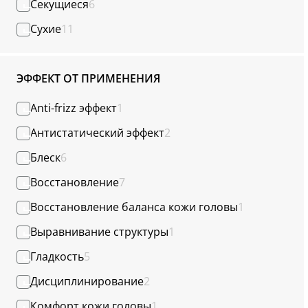
Секущиеся
6
Сухие
11
ЭФФЕКТ ОТ ПРИМЕНЕНИЯ
Anti-frizz эффект
1
Антистатический эффект
2
Блеск
6
Восстановление
7
Восстановление баланса кожи головы
1
Выравнивание структуры
1
Гладкость
5
Дисциплинирование
2
Комфорт кожи головы
1