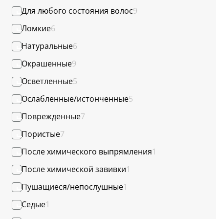
Для любого состояния волос
9
Ломкие
6
Натуральные
6
Окрашенные
9
Осветленные
5
Ослабленные/истонченные
5
Поврежденные
7
Пористые
7
После химического выпрямления
1
После химической завивки
1
Пушащиеся/непослушные
1
Седые
1