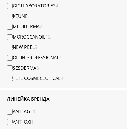
GIGI LABORATORIES
4
KEUNE
1
MEDIDERMA
2
MOROCCANOIL
12
NEW PEEL
5
OLLIN PROFESSIONAL
4
SESDERMA
8
TETE COSMECEUTICAL
3
ЛИНЕЙКА БРЕНДА
ANTI AGE
1
ANTI OXI
1