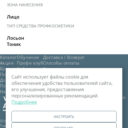
ЗОНА НАНЕСЕНИЯ
Лицо
ТИП СРЕДСТВА ПРОФКОСМЕТИКИ
Лосьон
Тоник
Каталог
Обучение
Доставка / Возврат
Акции
Профи клуб
Способы оплаты
Бренды
События
Контакты
Политика обработки персональных данных
Сайт использует файлы cookie для
Договор публичной оферты
обеспечения удобства пользователей сайта,
Политика обработки файлов cookie
его улучшения, предоставления
Настройка файлов cookie
персонализированных рекомендаций.
Служба поддержки
Подробнее
635 8000
НАСТРОИТЬ
ООО «Стар Бьюти Сервис» © 2006–2025 Регистрационный номер в
Торговом реестре 351631 от 13.09.2016. Регистрация №190961479 от