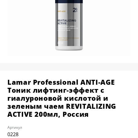
КОСМЕТОЛОГИЯ
О ЦЕНТРЕ
BALMAIN HAIR COUTURE
РАСПИСАНИЕ
ПАРИКМАХЕРСКОЕ ИСКУССТВО
ПРЕПОДАВАТЕЛИ
АКСЕССУАРЫ И РАСХОДНЫЕ
ВЫЕЗДНЫЕ КОНСУЛЬТАЦИИ
МАТЕРИАЛЫ
КАРЬЕРА В УЧЕБНОМ ЦЕНТРЕ
ДЕПИЛЯЦИЯ
СТАТЬ МОДЕЛЬЮ
НАБОРЫ И ПОДАРОЧНЫЕ
КАРТЫ
Lamar Professional ANTI-AGE
Тоник лифтинг-эффект с
гиалуроновой кислотой и
зеленым чаем REVITALIZING
ACTIVE 200мл, Россия
Артикул
0228