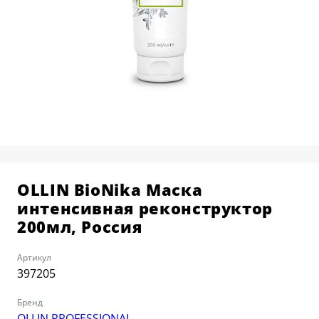
КОСМЕТОЛОГИЯ
О ЦЕНТРЕ
BALMAIN HAIR COUTURE
РАСПИСАНИЕ
ПАРИКМАХЕРСКОЕ ИСКУССТВО
ПРЕПОДАВАТЕЛИ
АКСЕССУАРЫ И РАСХОДНЫЕ
ВЫЕЗДНЫЕ КОНСУЛЬТАЦИИ
МАТЕРИАЛЫ
КАРЬЕРА В УЧЕБНОМ ЦЕНТРЕ
ДЕПИЛЯЦИЯ
СТАТЬ МОДЕЛЬЮ
НАБОРЫ И ПОДАРОЧНЫЕ
КАРТЫ
OLLIN BioNika Маска
интенсивная реконструктор
200мл, Россия
Артикул
397205
Бренд
OLLIN PROFESSIONAL