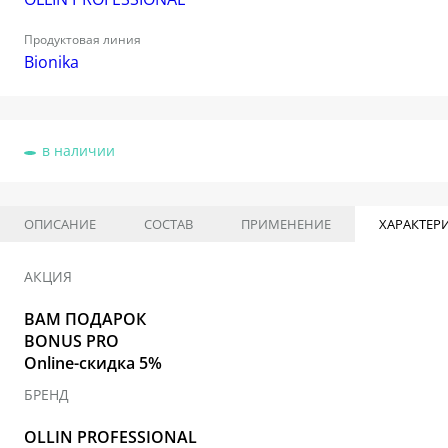
Продуктовая линия
Bionika
в наличии
ОПИСАНИЕ
СОСТАВ
ПРИМЕНЕНИЕ
ХАРАКТЕР
АКЦИЯ
ВАМ ПОДАРОК
BONUS PRO
Online-скидка 5%
БРЕНД
OLLIN PROFESSIONAL