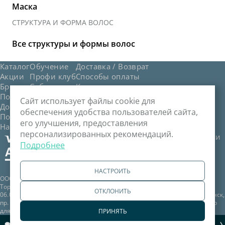
Маска
СТРУКТУРА И ФОРМА ВОЛОС
Все структуры и формы волос
Каталог
Обучение
Доставка / Возврат
Акции
Профи клуб
Способы оплаты
Бренды
События
Контакты
Политика обработки персональных данных
Сайт использует файлы cookie для
Договор публичной оферты
обеспечения удобства пользователей сайта,
Политика обработки файлов cookie
его улучшения, предоставления
Настройка файлов cookie
персонализированных рекомендаций.
Служба поддержки
Подробнее
635 8000
НАСТРОИТЬ
ООО «Стар Бьюти Сервис» © 2006–2025 Регистрационный номер в
Торговом реестре 351631 от 13.09.2016. Регистрация №190961479 от
ОТКЛОНИТЬ
06.02.2008 Мингорисполкома. Юр. адрес: Республика Беларусь, г. Минск,
пр. Независимости, 32А, строение 4, этаж 4, пом. 15-17 Единый номер
для покупателей: 635 8000, e-mail: info@starbeauty.by
ПРИНЯТЬ