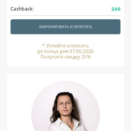
КОСМЕТОЛОГИЯ
О ЦЕНТРЕ
Cashback:
240
BALMAIN HAIR COUTURE
РАСПИСАНИЕ
ПАРИКМАХЕРСКОЕ ИСКУССТВО
ПРЕПОДАВАТЕЛИ
ЗАБРОНИРОВАТЬ И ОПЛАТИТЬ
АКСЕССУАРЫ И РАСХОДНЫЕ
ВЫЕЗДНЫЕ КОНСУЛЬТАЦИИ
МАТЕРИАЛЫ
* Успейте оплатить
КАРЬЕРА В УЧЕБНОМ ЦЕНТРЕ
ДЕПИЛЯЦИЯ
до конца дня 07.06.2026
СТАТЬ МОДЕЛЬЮ
Получите скидку 25%
НАБОРЫ И ПОДАРОЧНЫЕ
КАРТЫ