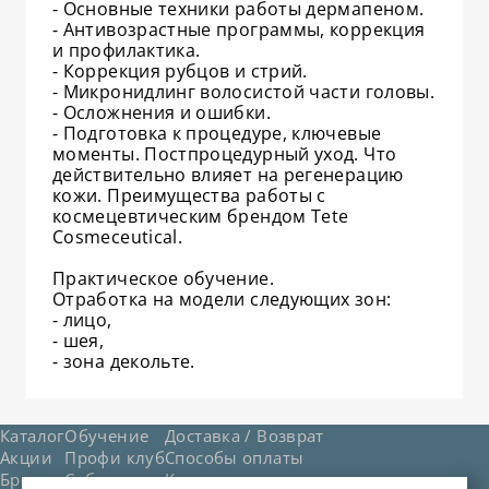
⁃ Основные техники работы дермапеном.
⁃ Антивозрастные программы, коррекция
и профилактика.
⁃ Коррекция рубцов и стрий.
⁃ Микронидлинг волосистой части головы.
⁃ Осложнения и ошибки.
⁃ Подготовка к процедуре, ключевые
моменты. Постпроцедурный уход. Что
действительно влияет на регенерацию
кожи. Преимущества работы с
космецевтическим брендом Теte
Cosmeceutical.
Практическое обучение.
Отработка на модели следующих зон:
⁃ лицо,
⁃ шея,
⁃ зона декольте.
Каталог
Обучение
Доставка / Возврат
Акции
Профи клуб
Способы оплаты
Бренды
События
Контакты