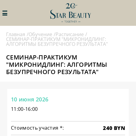
Главная
Обучение
Расписание
ИСКАТЬ
STAR BEAUTY
ПРОФИ КЛУБ
СЕМИНАР-ПРАКТИКУМ "МИКРОНИДЛИНГ:
АЛГОРИТМЫ БЕЗУПРЕЧНОГО РЕЗУЛЬТАТА"
ЛИЧНЫЙ КАБИНЕТ
ПРОГРАММЫ ПРОФИ КЛУБА
СЕМИНАР-ПРАКТИКУМ
АКЦИИ
ПРОГРАММЫ ЛОЯЛЬНОСТИ
"МИКРОНИДЛИНГ: АЛГОРИТМЫ
ДЛЯ ЧАСТНЫХ СПЕЦИАЛИСТОВ
БЕЗУПРЕЧНОГО РЕЗУЛЬТАТА"
БРЕНДЫ
ПРОГРАММЫ ЛОЯЛЬНОСТИ
ДЛЯ САЛОНОВ КРАСТОТЫ И
КАТАЛОГ
КЛИНИК
СОБЫТИЯ
10 июня 2026
ПОДАТЬ ЗАЯВКУ НА УЧАСТИЕ В
ПРОГРАММЕ
КОНТАКТЫ
11:00-16:00
НАМ 20ЛЕТ!
КАТАЛОГ
ОБУЧЕНИЕ
Стоимость участия *:
240 BYN