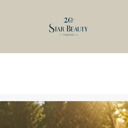
КАТАЛОГ
ОБУЧЕНИЕ
КОСМЕТОЛОГИЯ
О ЦЕНТРЕ
BALMAIN HAIR COUTURE
РАСПИСАНИЕ
ПАРИКМАХЕРСКОЕ ИСКУССТВО
ПРЕПОДАВАТЕЛИ
АКСЕССУАРЫ И РАСХОДНЫЕ
ВЫЕЗДНЫЕ КОНСУЛЬТАЦИИ
МАТЕРИАЛЫ
КАРЬЕРА В УЧЕБНОМ ЦЕНТРЕ
ДЕПИЛЯЦИЯ
СТАТЬ МОДЕЛЬЮ
НАБОРЫ И ПОДАРОЧНЫЕ