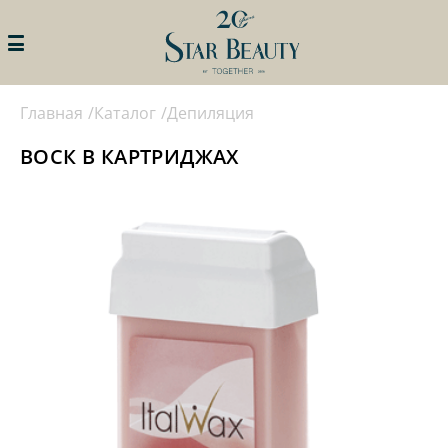
Главная
Каталог
Депиляция
ИСКАТЬ
STAR BEAUTY
ПРОФИ КЛУБ
ВОСК В КАРТРИДЖАХ
ЛИЧНЫЙ КАБИНЕТ
ПРОГРАММЫ ПРОФИ КЛУБА
АКЦИИ
ПРОГРАММЫ ЛОЯЛЬНОСТИ
ДЛЯ ЧАСТНЫХ СПЕЦИАЛИСТОВ
БРЕНДЫ
ПРОГРАММЫ ЛОЯЛЬНОСТИ
ДЛЯ САЛОНОВ КРАСТОТЫ И
КАТАЛОГ
КЛИНИК
СОБЫТИЯ
ПОДАТЬ ЗАЯВКУ НА УЧАСТИЕ В
ПРОГРАММЕ
КОНТАКТЫ
НАМ 20ЛЕТ!
КАТАЛОГ
ОБУЧЕНИЕ