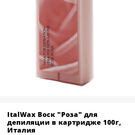
КОСМЕТОЛОГИЯ
О ЦЕНТРЕ
BALMAIN HAIR COUTURE
РАСПИСАНИЕ
ПАРИКМАХЕРСКОЕ ИСКУССТВО
ПРЕПОДАВАТЕЛИ
АКСЕССУАРЫ И РАСХОДНЫЕ
ВЫЕЗДНЫЕ КОНСУЛЬТАЦИИ
МАТЕРИАЛЫ
КАРЬЕРА В УЧЕБНОМ ЦЕНТРЕ
ДЕПИЛЯЦИЯ
СТАТЬ МОДЕЛЬЮ
НАБОРЫ И ПОДАРОЧНЫЕ
КАРТЫ
ItalWax Воск "Роза" для
депиляции в картридже 100г,
Италия