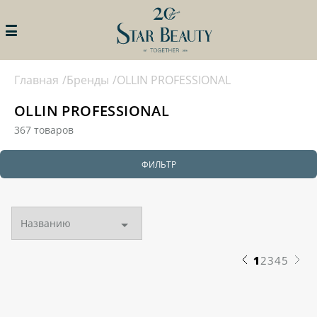
Главная
Бренды
OLLIN PROFESSIONAL
ИСКАТЬ
STAR BEAUTY
ПРОФИ КЛУБ
OLLIN PROFESSIONAL
ЛИЧНЫЙ КАБИНЕТ
ПРОГРАММЫ ПРОФИ КЛУБА
367 товаров
АКЦИИ
ПРОГРАММЫ ЛОЯЛЬНОСТИ
ДЛЯ ЧАСТНЫХ СПЕЦИАЛИСТОВ
ФИЛЬТР
БРЕНДЫ
ПРОГРАММЫ ЛОЯЛЬНОСТИ
ДЛЯ САЛОНОВ КРАСТОТЫ И
КАТАЛОГ
КЛИНИК
СОБЫТИЯ
ПОДАТЬ ЗАЯВКУ НА УЧАСТИЕ В
ПРОГРАММЕ
КОНТАКТЫ
1
2
3
4
5
НАМ 20ЛЕТ!
КАТАЛОГ
ОБУЧЕНИЕ