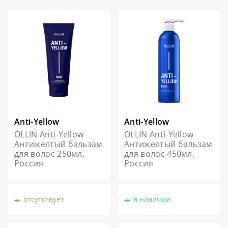
КОСМЕТОЛОГИЯ
О ЦЕНТРЕ
BALMAIN HAIR COUTURE
РАСПИСАНИЕ
ПАРИКМАХЕРСКОЕ ИСКУССТВО
ПРЕПОДАВАТЕЛИ
АКСЕССУАРЫ И РАСХОДНЫЕ
ВЫЕЗДНЫЕ КОНСУЛЬТАЦИИ
МАТЕРИАЛЫ
КАРЬЕРА В УЧЕБНОМ ЦЕНТРЕ
ДЕПИЛЯЦИЯ
СТАТЬ МОДЕЛЬЮ
НАБОРЫ И ПОДАРОЧНЫЕ
КАРТЫ
Anti-Yellow
Anti-Yellow
OLLIN Anti-Yellow
OLLIN Anti-Yellow
Антижелтый бальзам
Антижелтый бальзам
для волос 250мл,
для волос 450мл,
Россия
Россия
отсутствует
в наличии