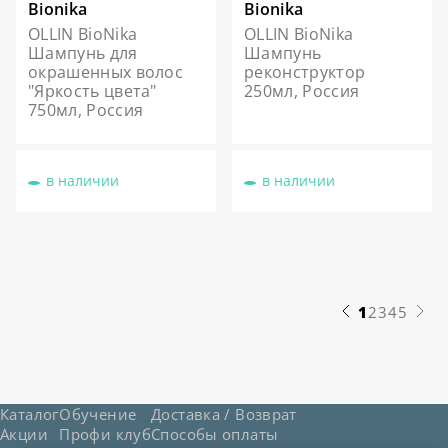
Bionika
Bionika
OLLIN BioNika
OLLIN BioNika
Шампунь для
Шампунь
окрашенных волос
реконструктор
"Яркость цвета"
250мл, Россия
750мл, Россия
в наличии
в наличии
1
2
3
4
5
Каталог
Обучение
Доставка / Возврат
Акции
Профи клуб
Способы оплаты